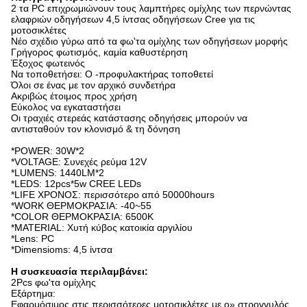
2 τα PC επιχρωμιώνουν τους λαμπτήρες ομίχλης των περνώντας
ελαφριών οδηγήσεων 4,5 ίντσας οδηγήσεων Cree για τις
μοτοσικλέτες
Νέο σχέδιο γύρω από τα φω'τα ομίχλης των οδηγήσεων μορφής
Γρήγορος φωτισμός, καμία καθυστέρηση
Έξοχος φωτεινός
Να τοποθετήσει: Ο -προφυλακτήρας τοποθετεί
Όλοι σε ένας με τον αρχικό συνδετήρα
Ακριβώς έτοιμος προς χρήση
Εύκολος να εγκαταστήσει
Οι τραχιές στερεάς κατάστασης οδηγήσεις μπορούν να
αντισταθούν τον κλονισμό & τη δόνηση
*POWER: 30W*2
*VOLTAGE: Συνεχές ρεύμα 12V
*LUMENS: 1440LM*2
*LEDS: 12pcs*5w CREE LEDs
*LIFE ΧΡΟΝΟΣ: περισσότερο από 50000hours
*WORK ΘΕΡΜΟΚΡΑΣΙΑ: -40~55
*COLOR ΘΕΡΜΟΚΡΑΣΙΑ: 6500K
*MATERIAL: Χυτή κύβος κατοικία αργιλίου
*Lens: PC
*Dimensioms: 4,5 ίντσα
Η συσκευασία περιλαμβάνει:
2Pcs φω'τα ομίχλης
Εξάρτημα:
Εφαρμόσιμος στις περισσότερες μοτοσικλέτες με ο» στρογγυλός