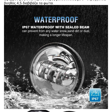
βοηθός 4,5 διαβιβάζει τα φω'τα.