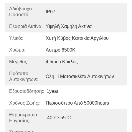
Αδιάβροχο
IP67
Ποσοστό:
Ελαφριά Ακτίνα:
Υψηλή Χαμηλή Ακτίνα
Υλικό::
Χυτή Κύβος Κατοικία Αργιλίου
Χρώμα:
Άσπρο 6500K
Μέγεθος::
4.5inch Κύκλος
Πρότυπο
Όλη Η Μοτοσικλέτα Αυτοκινήτων
Αυτοκινήτων::
Εξουσιοδότηση::
1year
Χρόνος Ζωής::
Περισσότερο Από 50000hours
Θερμοκρασία
-40°C~55°C
Εργασίας: