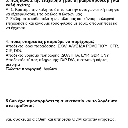
3. 
πώς 
κάνετε την επιχείρησή μας τη μακροπρόθεσμη και 
καλή σχέση;
Α: 1. Κρατάμε την καλή ποιότητα και την ανταγωνιστική τιμή για 
να εξασφαλίσουμε το όφελος πελατών μας
2. Σεβόμαστε κάθε πελάτη ως φίλο μας και κάνουμε ειλικρινά 
επιχειρήσεις και κάνουμε τους φίλους με τους, οπουδήποτε και 
να έρχονται
4. 
ποιες υπηρεσίες μπορούμε να παρέχουμε;
Αποδεκτοί όροι παράδοσης: 
EXW, ΑΛΥΣΊΔΑ ΡΟΛΟΓΙΟΎ, CFR, 
CIF, DDU
Αποδεκτό νόμισμα πληρωμής: ΔΟΛ ΗΠΑ, ΕΥΡ, GBP, CNY 
Αποδεκτός τύπος πληρωμής: D/P D/A, πιστωτική κάρτα, 
μετρητά 
Γλώσσα προφορική: Αγγλικά
5.Can έχω προσαρμόσει τη συσκευασία και το λογότυπο 
στα προϊόντα;
ναι, συσκευασία cOem και υπηρεσία ODM κατόπιν αιτήσεως.