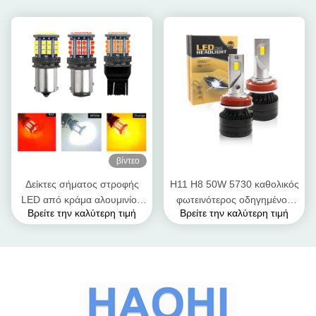
βίντεο
Δείκτες σήματος στροφής
H11 H8 50W 5730 καθολικός
LED από κράμα αλουμινίου
φωτεινότερος οδηγημένος
Βρείτε την καλύτερη τιμή
Βρείτε την καλύτερη τιμή
3030 39 SMD 12v 1156
προβολέας φω'των 30w
BA15S 1157 BAY15D T20
Cree ομίχλης 12-24V
T25 Δείκτης σήματος
στροφής αυτοκινήτου