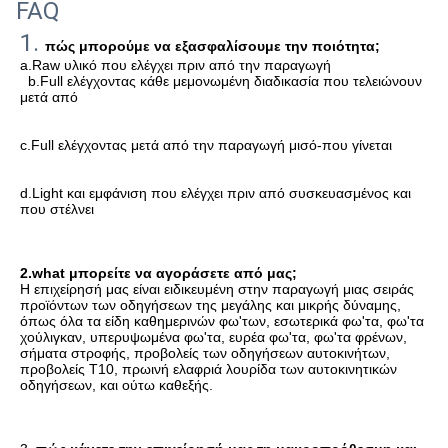
FAQ
1. 
πώς μπορούμε να εξασφαλίσουμε την ποιότητα;
a.Raw υλικό που ελέγχει πριν από την παραγωγή
b.Full ελέγχοντας κάθε μεμονωμένη διαδικασία που τελειώνουν 
μετά από
c.Full ελέγχοντας μετά από την παραγωγή μισό-που γίνεται
d.Light και εμφάνιση που ελέγχει πριν από συσκευασμένος και 
που στέλνει
2.what μπορείτε να αγοράσετε από μας;
Η επιχείρησή μας 
είναι ειδικευμένη στην παραγωγή μιας σειράς 
προϊόντων των οδηγήσεων της μεγάλης και μικρής δύναμης, 
όπως όλα τα είδη καθημερινών φω'των, εσωτερικά φω'τα, φω'τα 
χούλιγκαν, υπερυψωμένα φω'τα, ευρέα φω'τα, φω'τα φρένων, 
σήματα στροφής,
 προβολείς των οδηγήσεων 
αυτοκινήτων
, 
προβολείς T10, πρωινή ελαφριά λουρίδα των αυτοκινητικών 
οδηγήσεων, και ούτω καθεξής.