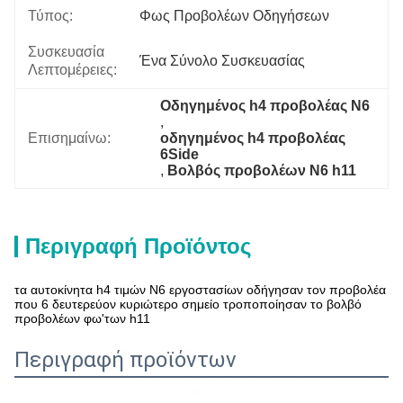
Τύπος:
Φως Προβολέων Οδηγήσεων
Συσκευασία
Ένα Σύνολο Συσκευασίας
Λεπτομέρειες:
Οδηγημένος h4 προβολέας N6
, 
Επισημαίνω:
οδηγημένος h4 προβολέας 
6Side
, 
Βολβός προβολέων N6 h11
Περιγραφή Προϊόντος
τα αυτοκίνητα h4 τιμών N6 εργοστασίων οδήγησαν τον προβολέα
που 6 δευτερεύον κυριώτερο σημείο τροποποίησαν το βολβό
προβολέων φω'των h11
Περιγραφή προϊόντων