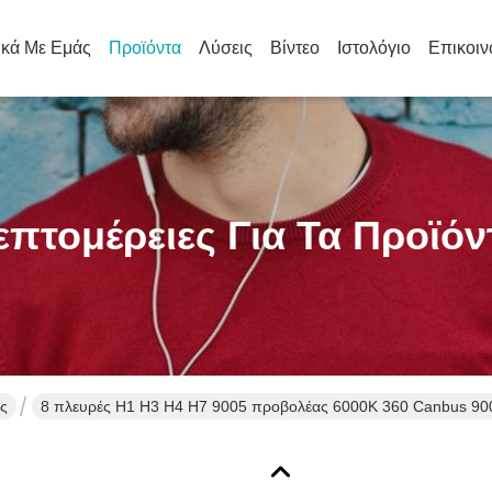
ικά Με Εμάς
Προϊόντα
Λύσεις
Βίντεο
Ιστολόγιο
Επικοιν
επτομέρειες Για Τα Προϊόν
ς
8 πλευρές H1 H3 H4 H7 9005 προβολέας 6000K 360 Canbus 90