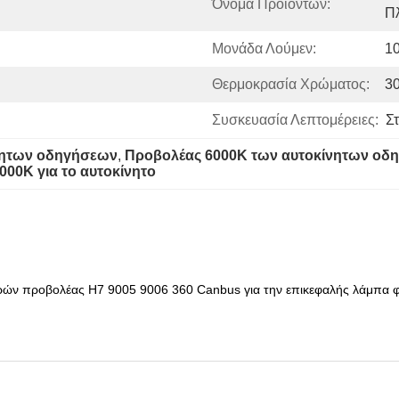
Όνομα Προϊόντων:
Π
Μονάδα Λούμεν:
1
Θερμοκρασία Χρώματος:
3
Συσκευασία Λεπτομέρειες:
Σ
νητων οδηγήσεων
, 
Προβολέας 6000K των αυτοκίνητων οδ
000K για το αυτοκίνητο
ών προβολέας H7 9005 9006 360 Canbus για την επικεφαλής λάμπα 