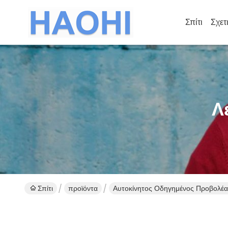
Σπίτι
Σχετ
Λ
Σπίτι
προϊόντα
Αυτοκίνητος Οδηγημένος Προβολέα