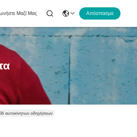
ωνήστε Μαζί Μας
Απόσπασμα
τα
06 αυτοκίνητων οδηγήσεων