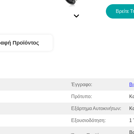
Βρείτε Τ
ραφή Προϊόντος
Έγγραφο:
Βι
Πρότυπο:
Κ
Εξάρτημα Αυτοκινήτων:
Κ
Εξουσιοδότηση:
1
Β