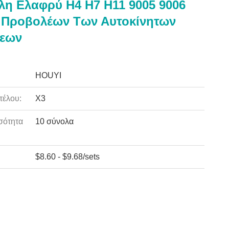
λη Ελαφρύ H4 H7 H11 9005 9006
 Προβολέων Των Αυτοκίνητων
εων
HOUYI
τέλου:
X3
σότητα
10 σύνολα
:
$8.60 - $9.68/sets