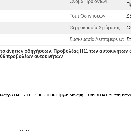
Όνομα Προϊόντων:
Π
Τσιπ Οδηγήσεων:
Z
Θερμοκρασία Χρώματος:
4
Συσκευασία Λεπτομέρειες:
Σ
υτοκίνητων οδηγήσεων
, 
Προβολέας H11 των αυτοκίνητων
006 προβολέων αυτοκινήτων
χλη ελαφρύ H4 H7 H11 9005 9006 υψηλή δύναμη Canbus Hea συστημάτ