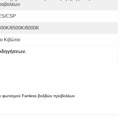
ροβολέων
ES/CSP
300K/6500K/8000K
το Κιβώτιο
 οδηγήσεων
, 
ων φωτισμού Fanless βολβών προβολέων