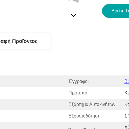
Βρείτε Τ
ραφή Προϊόντος
Έγγραφο:
Βι
Πρότυπο:
Κ
Εξάρτημα Αυτοκινήτων:
Κ
Εξουσιοδότηση:
1
X