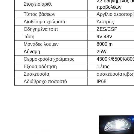
X3 οδηγημένος α
Στοιχείο αριθ.
προβολέων
Τύπος βάσεων
Αργίλιο αεροπορ
Διαθέσιμα χρώματα
Άσπρος
Οδηγημένα τσιπ
ZES/CSP
Τάση
9V-48V
Μονάδες λούμεν
8000lm
Δύναμη
25W
Θερμοκρασία χρώματος
4300K/6500K/80
Εξουσιοδότηση
1 έτος
Συσκευασία
συσκευασία κιβω
Αδιάβροχο ποσοστό
IP68