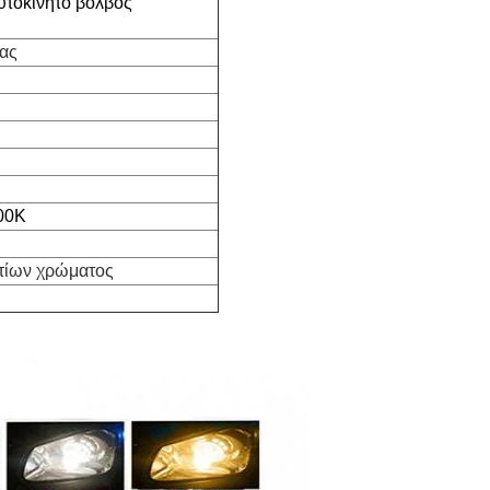
υτοκίνητο βολβός
ίας
00K
τίων χρώματος