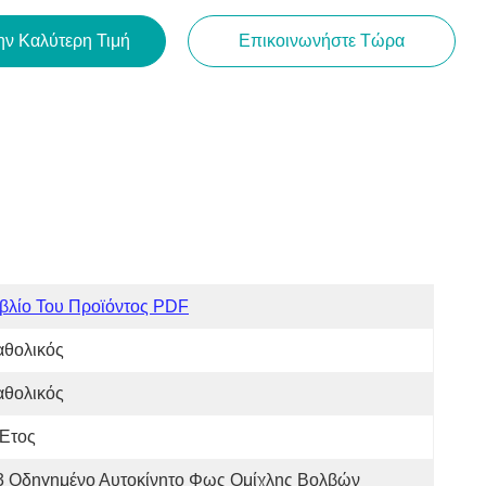
ην Καλύτερη Τιμή
Επικοινωνήστε Τώρα
βλίο Του Προϊόντος PDF
αθολικός
αθολικός
 Έτος
3 Οδηγημένο Αυτοκίνητο Φως Ομίχλης Βολβών 