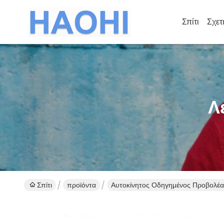
Σπίτι
Σχετ
Λ
Σπίτι
προϊόντα
Αυτοκίνητος Οδηγημένος Προβολέα