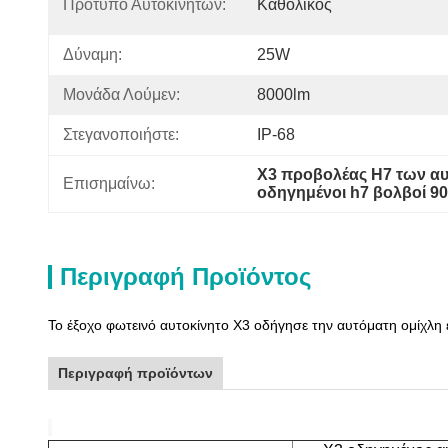
Πρότυπο Αυτοκινήτων:
Καθολικός
Δύναμη:
25W
Μονάδα Λούμεν:
8000lm
Στεγανοποιήστε:
IP-68
X3 προβολέας H7 των α
Επισημαίνω:
οδηγημένοι h7 βολβοί 9
Περιγραφή Προϊόντος
Το έξοχο φωτεινό αυτοκίνητο X3 οδήγησε την αυτόματη ομί
Περιγραφή προϊόντων