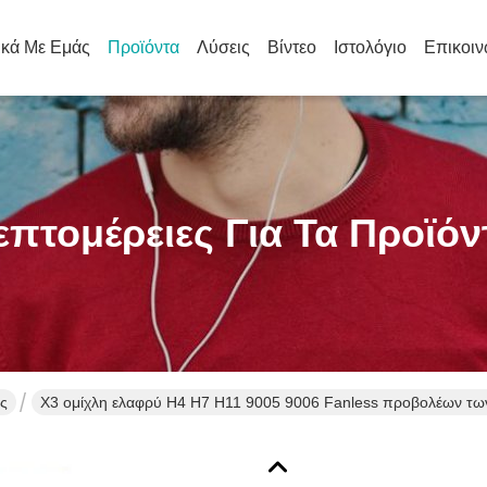
ικά Με Εμάς
Προϊόντα
Λύσεις
Βίντεο
Ιστολόγιο
Επικοιν
επτομέρειες Για Τα Προϊόν
ς
X3 ομίχλη ελαφρύ H4 H7 H11 9005 9006 Fanless προβολέων τω