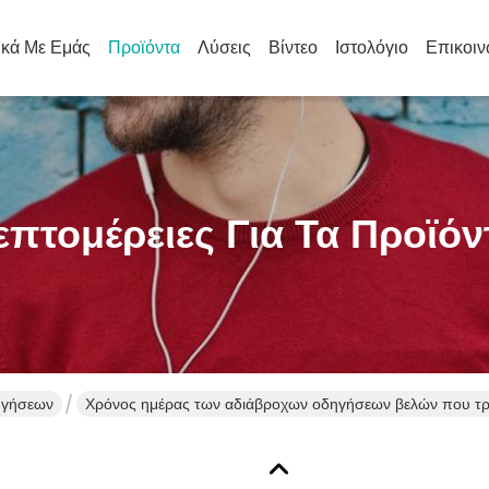
ικά Με Εμάς
Προϊόντα
Λύσεις
Βίντεο
Ιστολόγιο
Επικοιν
επτομέρειες Για Τα Προϊόν
ηγήσεων
Χρόνος ημέρας των αδιάβροχων οδηγήσεων βελών που τρ
οδηγημένα στροφής