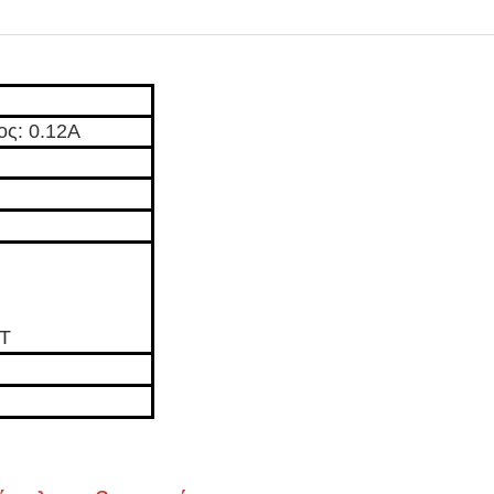
ος: 0.12A
T