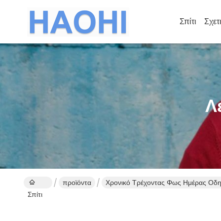
Σπίτι
Σχετ
Λ
προϊόντα
Χρονικό Τρέχοντας Φως Ημέρας Οδ
Σπίτι