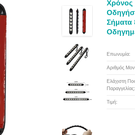
Χρόνος
Οδηγήσε
Σήματα
Οδηγημ
Επωνυμία:
Αριθμός Μον
Ελάχιστη Πο
Παραγγελίας
Τιμή: