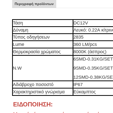
Περιγραφή προϊόντων
Τάση
DC12V
Δύναμη
Λευκό: 0.22A κίτριν
Τύπος οδηγήσεων
2835
Lume
360 LM/pcs
Θερμοκρασία χρώματος
8000K (άσπρος)
6SMD-0.31KG/SET
N.W
9SMD-0.35KG/SET
12SMD-0.38KG/SE
Αδιάβροχο ποσοστό
IP67
Χαρακτηριστικό γνώρισμα
Εύκαμπτος
ΕΙΔΟΠΟΙΗΣΗ: