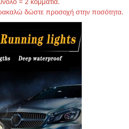
σύνολο = 2 κομμάτια.
αρακαλώ δώστε προσοχή στην ποσότητα.