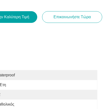
ην Καλύτερη Τιμή
Επικοινωνήστε Τώρα
terproof
 Έτη
2
αθολικός