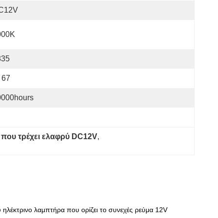
C12V
000K
835
 67
0000hours
που τρέχει ελαφρύ DC12V
, 
ηλέκτρινο λαμπτήρα που ορίζει το συνεχές ρεύμα 12V