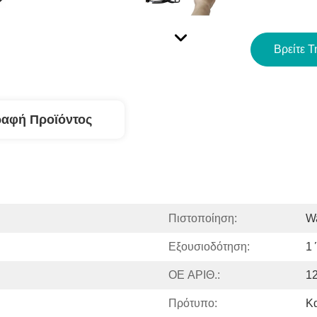
Βρείτε Τ
ραφή Προϊόντος
Πιστοποίηση:
Wa
Εξουσιοδότηση:
1
OE ΑΡΙΘ.:
1
Πρότυπο:
Κ