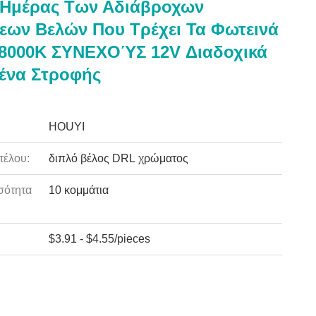
 Ημέρας Των Αδιάβροχων
ων Βελών Που Τρέχει Τα Φωτεινά
 8000K ΣΥΝΕΧΟΎΣ 12V Διαδοχικά
ένα Στροφής
HOUYI
τέλου:
διπλό βέλος DRL χρώματος
σότητα
10 κομμάτια
:
$3.91 - $4.55/pieces