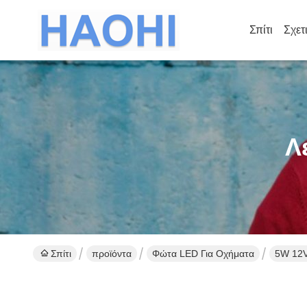
Σπίτι
Σχετ
Λ
Σπίτι
προϊόντα
Φώτα LED Για Οχήματα
5W 12V