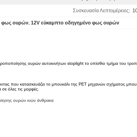
Συσκευασία Λεπτομέρειες:
1
ο φως ουρών
, 
12V εύκαμπτο οδηγημένο φως ουρών
ροποποίησης ουρών αυτοκινήτων stoplight το οπίσθιο τμήμα του τρ
τας που κατασκευάζει το μπουκάλι της PET μηχανών σχήματος μπουκα
 σε όλες τις μορφές.
οίησης ουρών ινών άνθρακα