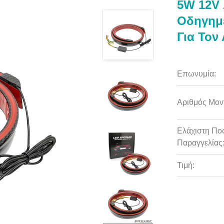
5W 12V 
Οδηγημ
Για Τον
Επωνυμία:
Αριθμός Μον
Ελάχιστη Πο
Παραγγελίας
Τιμή: