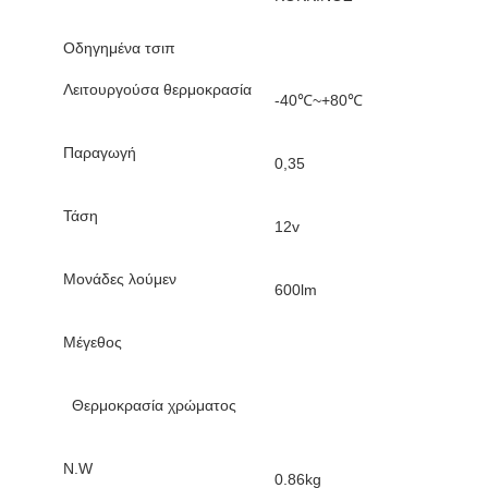
Οδηγημένα τσιπ
Λειτουργούσα θερμοκρασία
-40℃~+80℃
Παραγωγή
0,35
Τάση
12v
Μονάδες λούμεν
600lm
Μέγεθος
Θερμοκρασία χρώματος
N.W
0.86kg