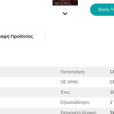
Βρείτε Τ
ραφή Προϊόντος
Πιστοποίηση:
C
OE ΑΡΙΘ.:
C
Έτος:
1
Εξουσιοδότηση:
1
Εκτιμημένη Δύναμη:
5