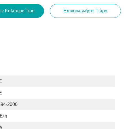
ην Καλύτερη Τιμή
Επικοινωνήστε Τώρα
E
E
994-2000
 Έτη
W