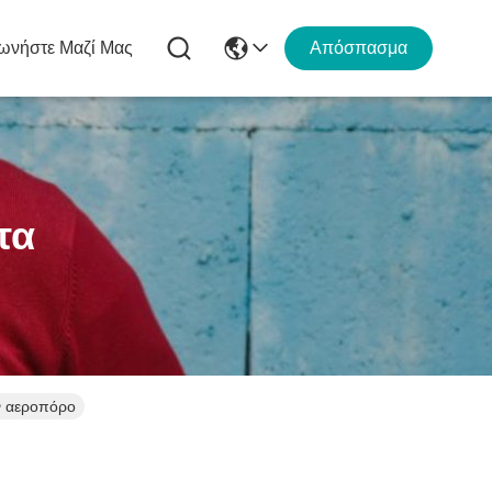
ωνήστε Μαζί Μας
Απόσπασμα
τα
ν αεροπόρο