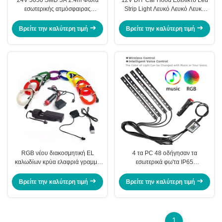
εσωτερικής ατμόσφαιρας
Strip Light Λευκό Λευκό Λευκό
αυτοκινήτου με τηλεχειριστή για
Λευκό Λευκό Λευκό Λευκό Λευκό
φορτηγό
Λευκό
Βρείτε την καλύτερη τιμή
Βρείτε την καλύτερη τιμή
RGB νέου διακοσμητική EL
4 τα PC 48 οδήγησαν τα
καλωδίων κρύα ελαφριά γραμμή
εσωτερικά φω'τα IP65
φω'των USB DIY ατμόσφαιρας
ατμόσφαιρας αυτοκινήτων
αυτοκινήτων εσωτερική
λουρίδων με APP λιμένων USB
Βρείτε την καλύτερη τιμή
Βρείτε την καλύτερη τιμή
τον έλεγχο
1