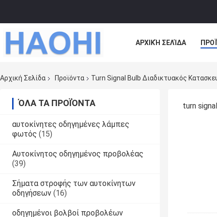
ΑΡΧΙΚΉ ΣΕΛΊΔΑ
ΠΡΟ
ΌΛΕΣ ΟΙ ΠΕΡΙΠΤΏΣΕΙΣ
Αρχική Σελίδα
Προϊόντα
Turn Signal Bulb Διαδικτυακός Κατασκ
ΌΛΑ ΤΑ ΠΡΟΪΌΝΤΑ
turn sign
αυτοκίνητες οδηγημένες λάμπες
φωτός
(15)
Αυτοκίνητος οδηγημένος προβολέας
(39)
Σήματα στροφής των αυτοκίνητων
οδηγήσεων
(16)
οδηγημένοι βολβοί προβολέων