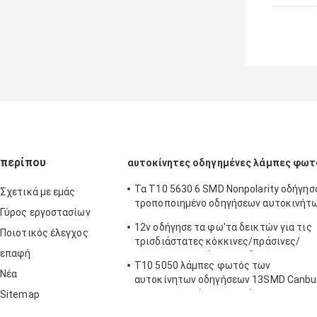
περίπου
αυτοκίνητες οδηγημένες λάμπες φωτ
Τα T10 5630 6 SMD Nonpolarity οδήγησ
Σχετικά με εμάς
τροποποιημένο οδηγήσεων αυτοκινήτ
Γύρος εργοστασίων
συνεχές ρεύμα 12V βολβών των
12v οδήγησε τα φω'τα δεικτών για τις
δευτερευουσών το λάμπες φωτός
Ποιοτικός έλεγχος
τρισδιάστατες κόκκινες/πράσινες/
επαφή
κίτρινες/μπλε/άσπρες οδηγήσεις
T10 5050 λάμπες φωτός των
ΣΠΑΔΊΚΩΝ 1SMD αυτοκινήτων T5
Νέα
αυτοκίνητων οδηγήσεων 13SMD Canbu
5w/εσωτερικά φω'τα ανάγνωσης
Sitemap
αυτοκινήτων