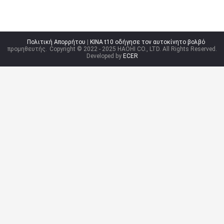
Πολιτική Απορρήτου
|
ΚΙΝΑ t10 οδήγησε τον αυτοκίνητο βολβό
προμηθευτής.
Copyright © 2022 - 2025 HAOHI CO., LTD. All Rights Reserved.
Developed by
ECER