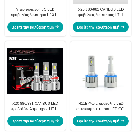
Υπερ φωτεινό F8C LED
X20 880/881 CANBUS LED
προβολέας λαμπτήρα H13 H4
προβολέας λαμπτήρας H7 H4
9007 9008 με GC-7035 LED Chip
H11 H8 9012 65W 12000LM για
80W 14000LM Copper Tube PCB
αυτοκίνητο LED προβολέας
Βρείτε την καλύτερη τιμή
Βρείτε την καλύτερη τιμή
για 12V 24V προβολέα
αυτοκινήτου
X20 880/881 CANBUS LED
H11B Φώτα προβολής LED
προβολέας λαμπτήρας H7 H4
αυτοκινήτου με τσιπ LED GC-
H11 H8 9012 65W 12000LM για
7035 300% φωτεινότερα Ultra-
αυτοκίνητο LED προβολέας
Bright 6000LM Plug and Play No
Βρείτε την καλύτερη τιμή
Βρείτε την καλύτερη τιμή
Flicker LED BulbsKits