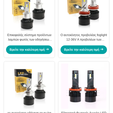
Επικεφαλής σύστημα προϊόντων
Ο αυτοκίνητος προβολέας foglight
λαμπών φωτός των οδηγήσεων
12-36V Α προβολέων των
προβολέων H3 6500K 12-36V
οδηγήσεων τρεις-χρώματος H11
αυτοκινήτων και ο μπροστινός
των επικεφαλής ελαφριών
Βρείτε την καλύτερη τιμή
Βρείτε την καλύτερη τιμή
λαμπτήρας ομίχλης 3000LM 30W
οδηγήσεων αυτοκινήτων
τροποποίησε το λαμπτήρα
το αυτοκίνητο οδήγησε τα φω'τα
Εξαιρετικά Φωτεινές Λυχνίες LED