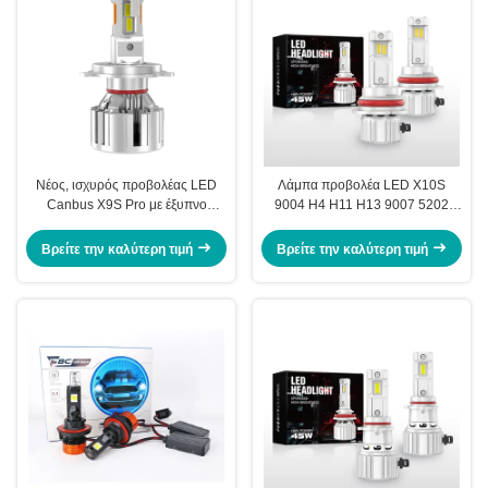
Νέος, ισχυρός προβολέας LED
Λάμπα προβολέα LED X10S
Canbus X9S Pro με έξυπνο
9004 H4 H11 H13 9007 5202
σύστημα ψύξης, διπλό
P13 PSX26 24V 45W με
ανεμιστήρα 12000LM για όλα τα
ανεμιστήρα για φώτα αυτοκινήτου
Βρείτε την καλύτερη τιμή
Βρείτε την καλύτερη τιμή
φώτα αυτοκινήτων